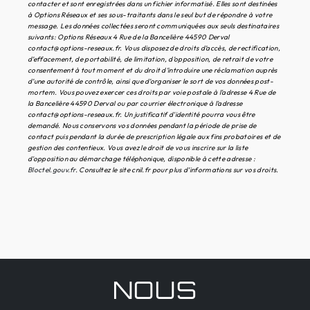
contacter et sont enregistrées dans un fichier informatisé. Elles sont destinées
à Options Réseaux et ses sous-traitants dans le seul but de répondre à votre
message. Les données collectées seront communiquées aux seuls destinataires
suivants: Options Réseaux 4 Rue de la Bancelière 44590 Derval
contact@options-reseaux.fr. Vous disposez de droits d’accès, de rectification,
d’effacement, de portabilité, de limitation, d’opposition, de retrait de votre
consentement à tout moment et du droit d’introduire une réclamation auprès
d’une autorité de contrôle, ainsi que d’organiser le sort de vos données post-
mortem. Vous pouvez exercer ces droits par voie postale à l'adresse 4 Rue de
la Bancelière 44590 Derval ou par courrier électronique à l'adresse
contact@options-reseaux.fr. Un justificatif d'identité pourra vous être
demandé. Nous conservons vos données pendant la période de prise de
contact puis pendant la durée de prescription légale aux fins probatoires et de
gestion des contentieux. Vous avez le droit de vous inscrire sur la liste
d'opposition au démarchage téléphonique, disponible à cette adresse :
Bloctel.gouv.fr
. Consultez le site cnil.fr pour plus d’informations sur vos droits.
NOUS