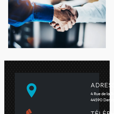
ADRES
4 Rue de la B
44590 Derva
TÉLÉP