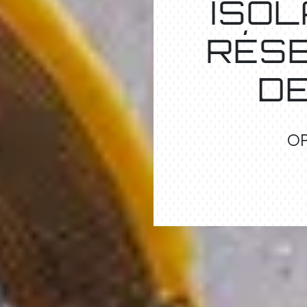
ISOL
RÉS
D
OP