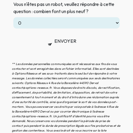
Vous n'êtes pas un robot, veuillez répondre à cette
question : combien font un plus neuf ?
ENVOYER
** Les données personnelles communiquées sont nécessaires aux fins de vous
contacter et sont enregistrées dans un fichier informatisé. Elles sont destinées
à Options Réseaux et ses sous-traitants dans le seul but de répondre à votre
message. Les données collectées seront communiquées aux seuls destinataires
suivants: Options Réseaux 4 Rue de la Bancelière 44590 Derval
contact@options-reseaux.fr. Vous disposez de droits d’accès, de rectification,
d’effacement, de portabilité, de limitation, d’opposition, de retrait de votre
consentement à tout moment et du droit d’introduire une réclamation auprès
d’une autorité de contrôle, ainsi que d’organiser le sort de vos données post-
mortem. Vous pouvez exercer ces droits par voie postale à l'adresse 4 Rue de
la Bancelière 44590 Derval ou par courrier électronique à l'adresse
contact@options-reseaux.fr. Un justificatif d'identité pourra vous être
demandé. Nous conservons vos données pendant la période de prise de
contact puis pendant la durée de prescription légale aux fins probatoires et de
gestion des contentieux. Vous avez le droit de vous inscrire sur la liste