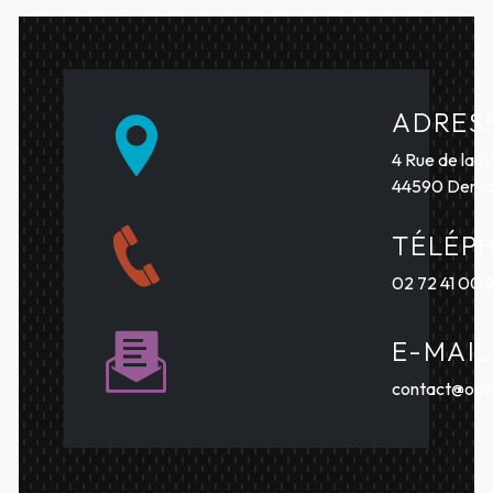
ADRES
4 Rue de la B
44590 Derva
TÉLÉP
02 72 41 00 
E-MAIL
contact@opti